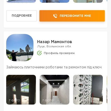
ПОДРОБНЕЕ
ПЕРЕЗВОНИТЕ МНЕ
Назар Мамонтов
Луцк, Волынская обл.
Профиль проверен
Займаюсь плиточними роботами та ремонтом під ключ
7 ФОТО
7 ФОТО
7 ФОТО
3