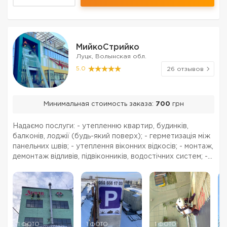
МийкоСтрийко
Луцк, Волынская обл.
5.0
26 отзывов
Минимальная стоимость заказа:
700
грн
Надаємо послуги: - утепленню квартир, будинків,
балконів, лоджії (будь-який поверх); - герметизація між
панельних швів; - утеплення віконних відкосів; - монтаж,
демонтаж відливів, підвіконників, водостічних систем; -
монтаж демонтаж балконних козирків; - робимо якісно
підшиви (квартири, будинки);...
1 ФОТО
1 ФОТО
1 ФОТО
1