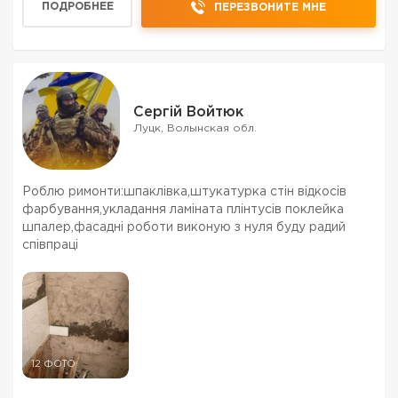
ПОДРОБНЕЕ
ПЕРЕЗВОНИТЕ МНЕ
Сергій Войтюк
Луцк, Волынская обл.
Роблю римонти:шпаклівка,штукатурка стін відкосів
фарбування,укладання ламіната плінтусів поклейка
шпалер,фасадні роботи виконую з нуля буду радий
співпраці
12 ФОТО