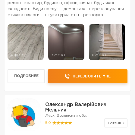
ремонт квартир, будинків, офісів, кімнат будь-якої
складності. Види послуг: - демонтаж - перепланування -
стяжка підлоги - штукатурка стін - розводка
електрики, тепла підлога - гіпсокартон будь-якої
складності - укладка плитки, керамограніт, клінке...
4 ФОТО
3 ФОТО
6 ФОТО
ПОДРОБНЕЕ
ПЕРЕЗВОНИТЕ МНЕ
Олександр Валерійович
Мельник
Луцк, Волынская обл.
5.0
1 отзыв