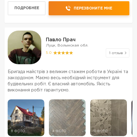
ПОДРОБНЕЕ
ПЕРЕЗВОНИТЕ МНЕ
Павло Прач
Луцк, Волынская обл.
5.0
1 отзыв
Бригада майстрів з великим стажем роботи в Україні та
закордоном. Маємо весь необхідний інструмент для
будівельних робіт. Є власний автомобіль. Якість
виконання робіт гарантуємо.
8 ФОТО
4 ФОТО
11 ФОТО
7