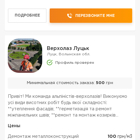
ПОДРОБНЕЕ
ПЕРЕЗВОНИТЕ МНЕ
Верхолаз Луцьк
Луцк, Волынская обл.
Профиль проверен
Минимальная стоимость заказа:
500
грн
Привіт! Ми команда альпіністів-верхолазів! Виконуємо
усі види висотних робіт будь якої складності:
**утеплення фасадів; **герметизація та ремонт
міжпанельних швів; **ремонт та монтаж козирків
балконів; **усунення затікань; **монтаж та ремонт
Цены
водостічної системи (ринви); **обрізка та кронування
де...
Демонтаж металлоконструкций
100
грн/м3