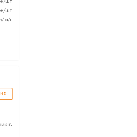
рн/шт.
рн/шт.
н/ м/п
МНЕ
ників