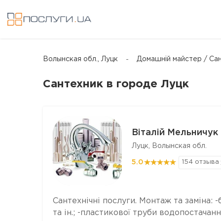
Волынская обл., Луцк
Домашній майстер / Са
Сантехник в городе Луцк
Віталій Мельничук
Луцк, Волынская обл.
5.0
154 отзыва
Сантехнічні послуги. Монтаж та заміна: -
та ін.; -пластикової труби водопостачанн