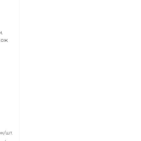
и.
кож
рн/шт.