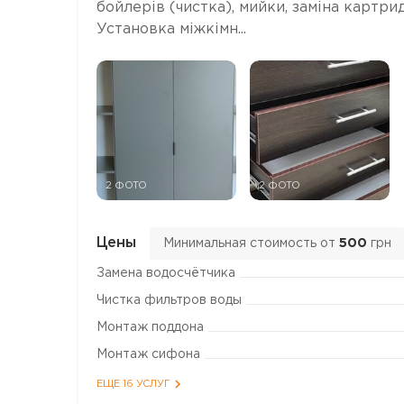
бойлерів (чистка), мийки, заміна картрид
Установка міжкімн...
2 ФОТО
2 ФОТО
Цены
Минимальная стоимость от
500
грн
Замена водосчётчика
Чистка фильтров воды
Монтаж поддона
Монтаж сифона
ЕЩЕ 16 УСЛУГ