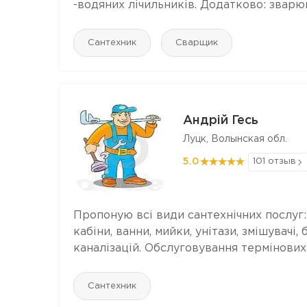
-водяних лічильників. Додатково: зварю
Сантехник
Сварщик
Андрій Гесь
Луцк, Волынская обл.
5.0
101 отзыв
Пропоную всі види сантехнічних послуг:
кабіни, ванни, мийки, унітази, змішувачі,
каналізацій. Обслуговування термінови
Сантехник