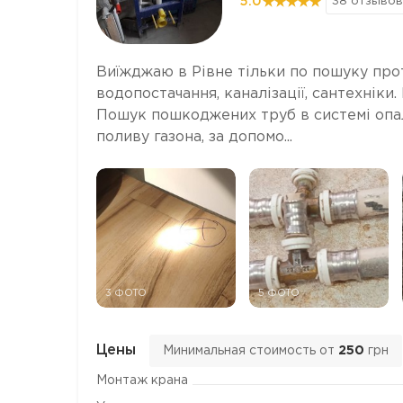
5.0
38 отзывов
Виїжджаю в Рівне тільки по пошуку проті
водопостачання, каналізації, сантехніки.
Пошук пошкоджених труб в системі опале
поливу газона, за допомо...
3 ФОТО
5 ФОТО
Цены
Минимальная стоимость от
250
грн
Монтаж крана