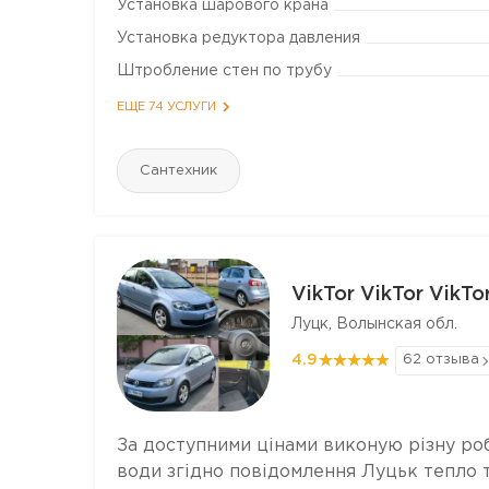
Установка шарового крана
Установка редуктора давления
Штробление стен по трубу
ЕЩЕ 74 УСЛУГИ
Сантехник
VikTor VikTor VikTo
Луцк, Волынская обл.
4.9
62 отзыва
За доступними цінами виконую різну роб
води згідно повідомлення Луцьк тепло та