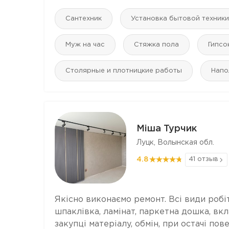
Сантехник
Установка бытовой техники
Муж на час
Стяжка пола
Гипсо
Столярные и плотницкие работы
Напо
Міша Турчик
Луцк, Волынская обл.
4.8
41 отзыв
Якісно виконаємо ремонт. Всі види робіт
шпаклівка, ламінат, паркетна дошка, вк
закупці матеріалу, обмін, при остачі по