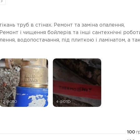
кань труб в стінах. Ремонт та заміна опалення,
 Ремонт і чищення бойлерів та інші сантехнічні робот
ння, водопостачання, під плиткою і ламінатом, а та
2 ФОТО
4 ФОТО
100
г