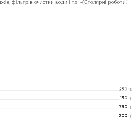
жів, фільтрів очистки води і тд. ~(Столярні роботи)
250
г
150
г
750
г
200
г