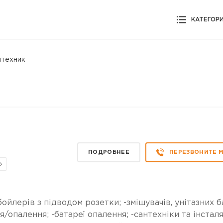
КАТЕГОР
нтехник
ПОДРОБНЕЕ
ПЕРЕЗВОНИТЕ 
бойлерів з підводом розетки; -змішувачів, унітазних б
я/опалення; -батареї опалення; -сантехніки та інсталя