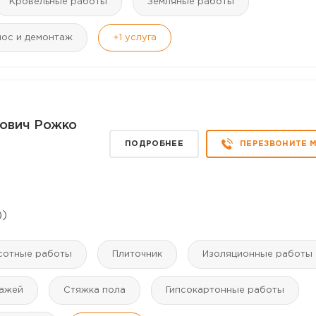
Кровельные работы
Земляные работы
ос и демонтаж
+1
услуга
ович Рожко
ПОДРОБНЕЕ
ПЕРЕЗВОНИТЕ 
))
сотные работы
Плиточник
Изоляционные работы
ражей
Стяжка пола
Гипсокартонные работы