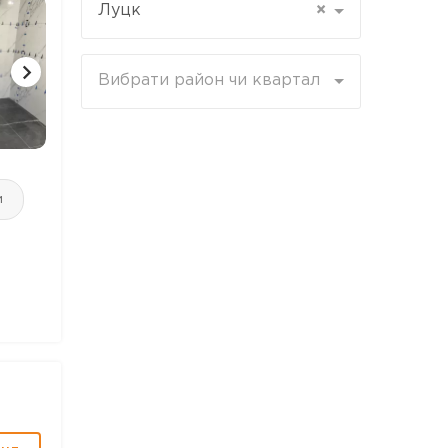
Луцк
×
Вибрати район чи квартал
3 ФОТО
4 ФОТО
1 ФОТ
и