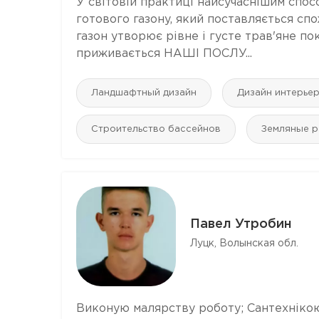
У світовій практиці найсучаснішим спо
готового газону, який поставляється сп
газон утворює рівне і густе трав'яне п
приживається НАШІ ПОСЛУ...
Ландшафтный дизайн
Дизайн интерье
Строительство бассейнов
Земляные 
Павел Утробин
Луцк, Волынская обл.
Виконую малярству роботу; Сантехніко