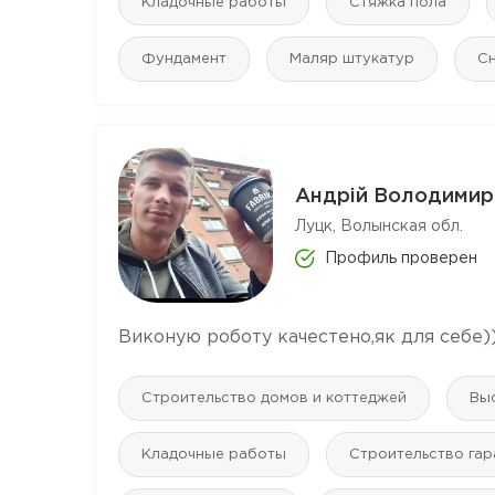
Кладочные работы
Стяжка пола
Фундамент
Маляр штукатур
Сн
Андрій Володимир
Луцк, Волынская обл.
Профиль проверен
Виконую роботу качестено,як для себе)
Строительство домов и коттеджей
Вы
Кладочные работы
Строительство га