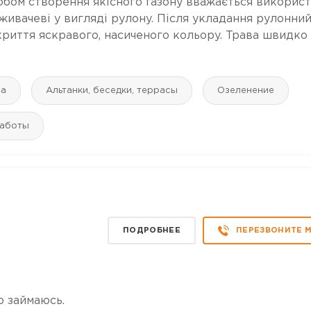
собом створення якісного газону вважається викорис
оживачеві у вигляді рулону. Після укладання рулонни
окриття яскравого, насиченого кольору. Трава швидко
ра
Альтанки, беседки, террасы
Озеленение
работы
ПОДРОБНЕЕ
ПЕРЕЗВОНИТЕ 
ю займаюсь.