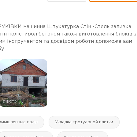
БРУКІВКИ машинна Штукатурка Стін -Стель заливка
тін полістирол бетоном також виготовлення блоків з
им інструментом та досвідом роботи допоможе вам
...
3 ФОТО
омышленные полы
Укладка тротуарной плитки