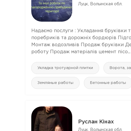
Луцк, Волынская обл.
Надаємо послуги : Укладання бруківки 
поребриків та дорожніх бордюрів Підг
Монтаж водозливів Продаж бруківки Де
роботу Продаж матеріалів цемент пісо...
Укладка тротуарной плитки
Ворота, з
Земляные работы
Бетонные работы
Руслан Кінах
Луцк, Волынская обл.