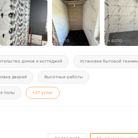
7 ФОТО
3 ФОТО
4 ФОТО
ительство домов и коттеджей
Установка бытовой техник
новка дверей
Высотные работы
е полы
+27
услуг