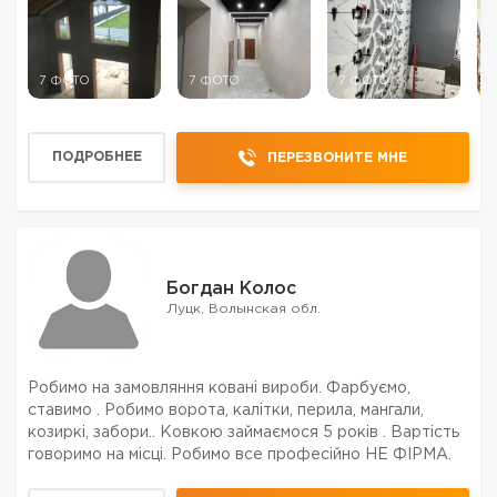
7 ФОТО
7 ФОТО
7 ФОТО
3
ПОДРОБНЕЕ
ПЕРЕЗВОНИТЕ МНЕ
Богдан Колос
Луцк, Волынская обл.
Робимо на замовляння ковані вироби. Фарбуємо,
ставимо . Робимо ворота, калітки, перила, мангали,
козиркі, забори.. Ковкою займаємося 5 років . Вартість
говоримо на місці. Робимо все професійно НЕ ФІРМА.