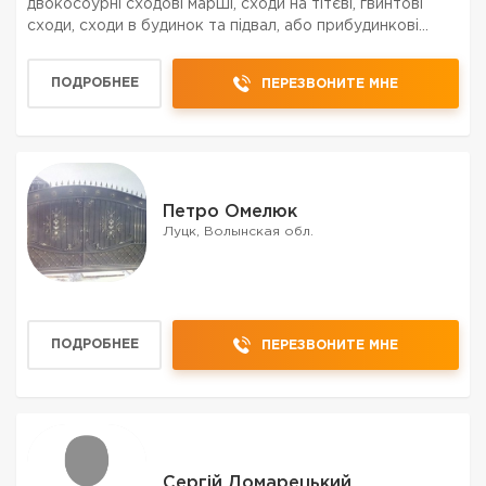
двокосоурні сходові марші, сходи на тітєві, гвинтові
сходи, сходи в будинок та підвал, або прибудинкові
сходи. Облицювання сходових маршів деревом.
Запроектуємо та виготовимо сходи індивідуально під
ПОДРОБНЕЕ
ПЕРЕЗВОНИТЕ МНЕ
Ва...
Петро Омелюк
Луцк, Волынская обл.
ПОДРОБНЕЕ
ПЕРЕЗВОНИТЕ МНЕ
Сергій Домарецький