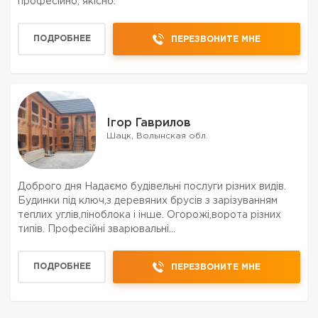
професійно, якісно.
ПОДРОБНЕЕ
ПЕРЕЗВОНИТЕ МНЕ
Ігор Гаврилов
Шацк, Волынская обл.
Доброго дня Надаємо будівельні послуги різних видів.
Будинки під ключ,з деревяних брусів з зарізуванням
теплих углів,піноблока і інше. Огорожі,ворота різних
типів. Професійні зварювальні
роботи,сходи,гойдалки,барбекю і ...Бетонні роботи
перекриття,сходи...Фасадні роботи утеплення
ПОДРОБНЕЕ
ПЕРЕЗВОНИТЕ МНЕ
мінватою,пінопла...