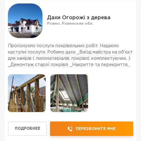
Дахи Огорожі з дерева
Ровно, Ровенская обл.
Пропонуємо послуги покрівельних робіт. Надаємо
наступні послуги: Робимо дахи _Виїзд майстра на об'єкт
для замірів ( пиломатеріалів, покрівлі, комплектуючих. )
_Демонтаж старої покрівлі _Накриття та перекриття
даху _Обшивка димоходів _Підшивка звісів даху
_Монтаж водозливної системи _Працюємо по о...
20 ФОТО
9 ФОТО
ПОДРОБНЕЕ
ПЕРЕЗВОНИТЕ МНЕ