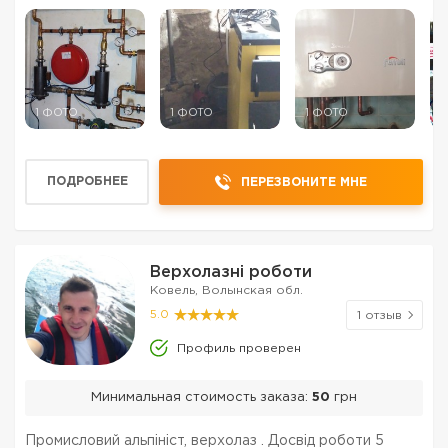
1 ФОТО
1 ФОТО
1 ФОТО
3
ПОДРОБНЕЕ
ПЕРЕЗВОНИТЕ МНЕ
Верхолазні роботи
Ковель, Волынская обл.
5.0
1 отзыв
Профиль проверен
Минимальная стоимость заказа:
50
грн
Промисловий альпініст, верхолаз . Досвід роботи 5