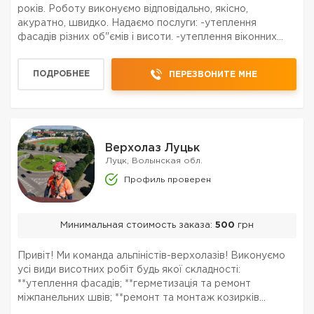
років. Роботу виконуємо відповідально, якісно,
акуратно, швидко. Надаємо послуги: -утеплення
фасадів різних об"ємів і висоти. -утеплення віконних
відкосів, -герметизація панельних швів, -монтаж
демонтаж козирків т.п. -мийка вікон, панелей, -чистка...
ПОДРОБНЕЕ
ПЕРЕЗВОНИТЕ МНЕ
Верхолаз Луцьк
Луцк, Волынская обл.
Профиль проверен
Минимальная стоимость заказа:
500
грн
Привіт! Ми команда альпіністів-верхолазів! Виконуємо
усі види висотних робіт будь якої складності:
**утеплення фасадів; **герметизація та ремонт
міжпанельних швів; **ремонт та монтаж козирків
балконів; **усунення затікань; **монтаж та ремонт