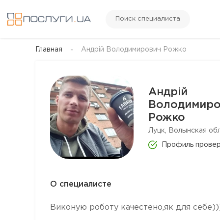
Поиск специалиста
Главная
Андрій Володимирович Рожко
Андрій
Володимиро
Рожко
Луцк, Волынская обл
Профиль прове
О специалисте
Виконую роботу качестено,як для себе))