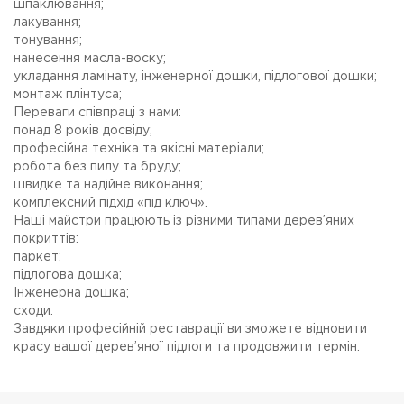
шпаклювання;
лакування;
тонування;
нанесення масла-воску;
укладання ламінату, інженерної дошки, підлогової дошки;
монтаж плінтуса;
Переваги співпраці з нами:
понад 8 років досвіду;
професійна техніка та якісні матеріали;
робота без пилу та бруду;
швидке та надійне виконання;
комплексний підхід «під ключ».
Наші майстри працюють із різними типами дерев’яних
покриттів:
паркет;
підлогова дошка;
Інженерна дошка;
сходи.
Завдяки професійній реставрації ви зможете відновити
красу вашої дерев’яної підлоги та продовжити термін.