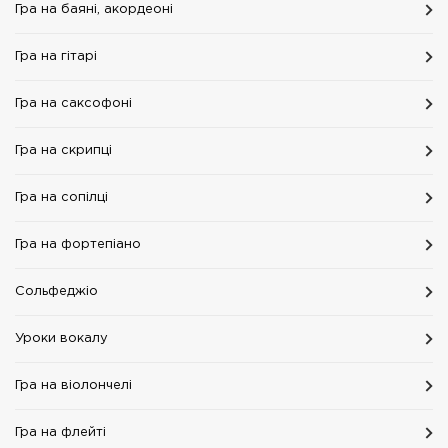
Гра на баяні, акордеоні
Гра на гітарі
Гра на саксофоні
Гра на скрипці
Гра на сопілці
Гра на фортепіано
Сольфеджіо
Уроки вокалу
Гра на віолончелі
Гра на флейті