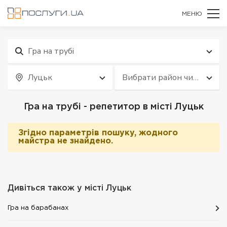
МЕНЮ
Гра на трубі
Луцьк
Вибрати район чи
квартал
Гра на трубі - репетитор в місті Луцьк
Згідно параметрів пошуку, жодного
майстра не знайдено.
Дивіться також у місті
Луцьк
Гра на барабанах