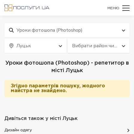
МЕНЮ
Уроки фотошопа (Photoshop)
Луцьк
Вибрати район чи
квартал
Уроки фотошопа (Photoshop) - репетитор в
місті Луцьк
Згідно параметрів пошуку, жодного
майстра не знайдено.
Дивіться також у місті
Луцьк
Дизайн одягу