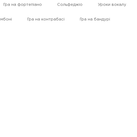
Гра на фортепіано
Сольфеджіо
Уроки вокалу
омбоні
Гра на контрабасі
Гра на бандурі