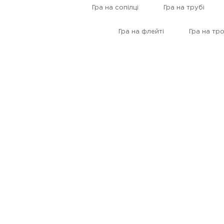
Гра на сопілці
Гра на трубі
Гра на флейті
Гра на тр