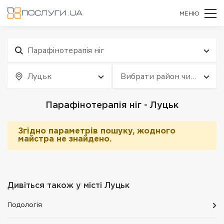
МЕНЮ
Парафінотерапія ніг
Луцьк
Вибрати район чи
квартал
Парафінотерапія ніг - Луцьк
Згідно параметрів пошуку, жодного
майстра не знайдено.
Дивіться також у місті
Луцьк
Подологія