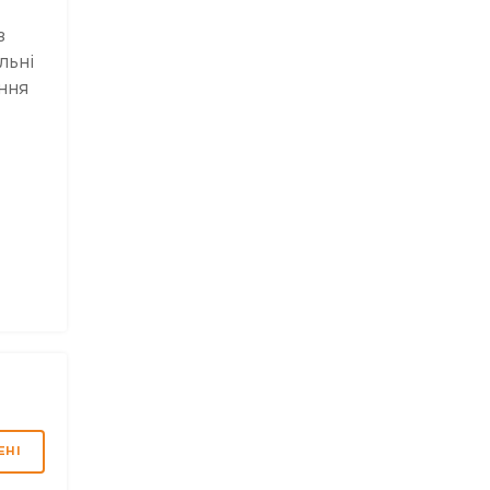
з
льні
ння
ЕНІ