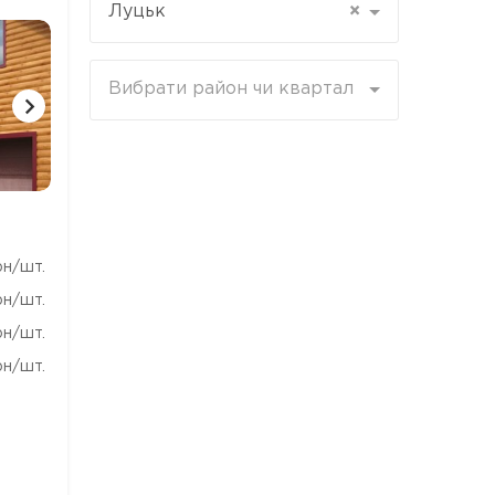
Луцьк
×
Вибрати район чи квартал
1 ФОТО
1 ФОТО
1 ФОТ
рн/шт.
рн/шт.
рн/шт.
рн/шт.