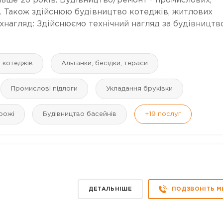
льше 26 років. Будівництво/ремонт - промислових,
ь. Також здійснюю будівництво котеджів, житлових
ехнагляд: Здійснюємо технічний нагляд за будівництв
і котеджів
Альтанки, бесідки, тераси
Промислові підлоги
Укладання бруківки
рожі
Будівництво басейнів
+19
послуг
ДЕТАЛЬНІШЕ
ПОДЗВОНІТЬ М