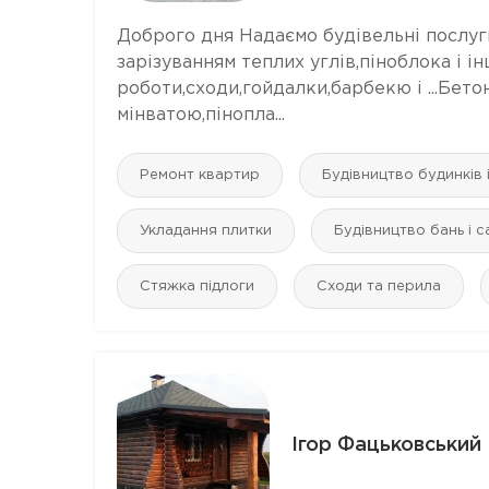
Доброго дня Надаємо будівельні послуги
зарізуванням теплих углів,піноблока і і
роботи,сходи,гойдалки,барбекю і ...Бет
мінватою,пінопла...
Ремонт квартир
Будівництво будинків 
Укладання плитки
Будівництво бань і с
Стяжка підлоги
Сходи та перила
Ігор Фацьковський