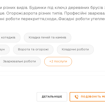
 різних видів. Будинки під ключ,з деревяних брусів 
нше. Огорожі,ворота різних типів. Професійні зварюва
онні роботи перекриття,сходи...Фасадні роботи утепле
і котеджів
Кладка печей та камінів
аун
Ворота та огорожі
Кладочні роботи
Зварювальні роботи
+2
послуги
ДЕТАЛЬНІШЕ
ПОДЗВОНІТЬ М