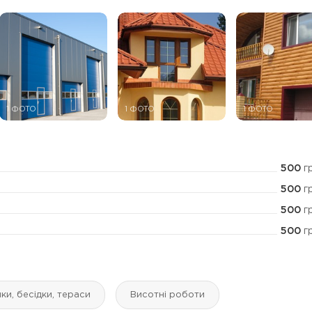
1 ФОТО
1 ФОТО
1 ФОТО
500
г
500
г
500
г
500
г
ки, бесідки, тераси
Висотні роботи