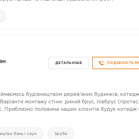
ан
ДЕТАЛЬНІШЕ
ПОДЗВОНІТЬ М
ємось будівництвом дерев'яних будинків, котедж
 Варіанти монтажу стіни: дикий брус, півбрус (протес)
с. Приблизно половина наших клієнтів будує котедж 
ицтво бань і саун
Зруби