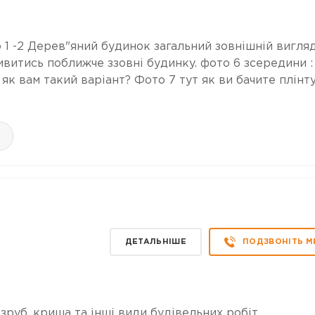
 1 -2 Дерев"яний будинок загальний зовнішній вигляд
ивитись поближче ззовні будинку. фото 6 зсередини :
як вам такий варіант? Фото 7 тут як ви бачите плінт
ДЕТАЛЬНІШЕ
ПОДЗВОНІТЬ М
зруб, криша та інші види будівельних робіт