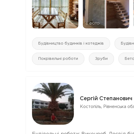
10 ФОТО
5 ФОТО
Будівництво будинків і котеджів
Будівн
Покрівельні роботи
Зруби
Бето
Сергій Степанович
Костопіль, Рівненська обл