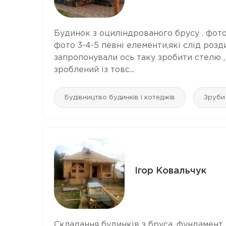
Будинок з оциліндрованого брусу . фото
фото 3-4-5 певні елементи,які слід розд
запропонували ось таку зробити стелю , 
зроблений із товс...
Будівництво будинків і котеджів
Зруби
Ігор Ковальчук
Складання будинків з бруса, фундамент, 