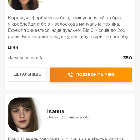
Корекція і фарбування брів, ламінування вій та брів,
мікроблейдинг брів - волоскова мануальна техніка️.
Ефект тримається індивідуально! Від 6 місяців до 2ох
років️. Все залежить від віку, від типу шкіри та способу
життя. З віком зменшуються регенераційні властивості
Ціни
шкіри, брови збережуться надов...
Ламінування вій
350
ДЕТАЛЬНІШЕ
ПОДЗВОНІТЬ МЕНІ
Іванна
Луцьк, Волинська обл.
Коко Шанель говорила: що руки – це візитна картка