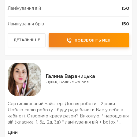
Ламінування вій
150
Ламінування брів
150
ДЕТАЛЬНІШЕ
ПОДЗВОНІТЬ МЕНІ
Галина Вараницька
Луцьк, Волинська обл.
Сертифікований майстер. Досвід роботи - 2 роки.
Люблю свою роботу, і буду рада бачити Вас у себе в
кабінеті. Створимо красу разом? Виконую: * нарощення
вій (класика, 1, 5д, 2д, 3д) * ламінування вій + botox *
Lash Filler InLei * корекція та фарбування брів
Ціни