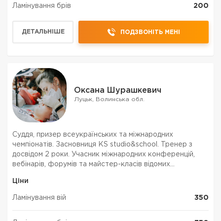
Ламінування брів
200
ДЕТАЛЬНІШЕ
ПОДЗВОНІТЬ МЕНІ
Оксана Шурашкевич
Луцьк, Волинська обл.
Суддя, призер всеукраїнських та міжнародних
чемпіонатів. Засновниця KS studio&school. Тренер з
досвідом 2 роки. Учасник міжнародних конференцій,
вебінарів, форумів та майстер-класів відомих
закордонних тренерів. Досвід - більше 4000 нарощень.
Ціни
Власниця більш ніж 60 сертифікатів по нарощен...
Ламінування вій
350