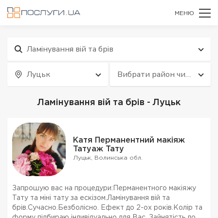
МЕНЮ
Ламінування вій та брів
Луцьк
Вибрати район чи
квартал
Ламінування вій та брів - Луцьк
Катя Перманентний макіяж
Татуаж Тату
Луцьк, Волинська обл.
Запрошую вас на процедури:Перманентного макіяжу
Тату та міні тату за ескізом.Ламінування вій та
брів.Сучасно.Безболісно. Ефект до 2-ох років.Колір та
форму підбираю індивідуально для Вас .Зайнятість до 2-