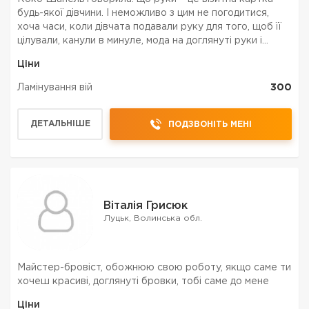
будь-якої дівчини. І неможливо з цим не погодитися,
хоча часи, коли дівчата подавали руку для того, щоб її
цілували, канули в минуле, мода на доглянуті руки і
красивий манікюр залишається завжди. Привіт від
Ціни
майстра перфекціоніста! &nbs...
Ламінування вій
300
ДЕТАЛЬНІШЕ
ПОДЗВОНІТЬ МЕНІ
Віталія Грисюк
Луцьк, Волинська обл.
Майстер-бровіст, обожнюю свою роботу, якщо саме ти
хочеш красиві, доглянуті бровки, тобі саме до мене
Ціни