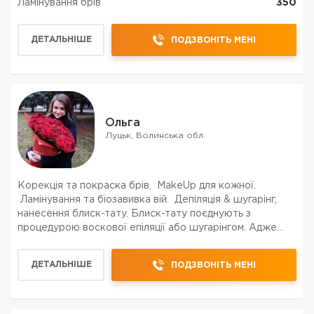
Ламінування брів
350
ДЕТАЛЬНІШЕ
ПОДЗВОНІТЬ МЕНІ
Ольга
Луцьк, Волинська обл.
Корекція та покраска брів. МakeUp для кожної.
Ламінування та біозавивка вій. Депіляція & шугарінг,
нанесення блиск-тату. Блиск-тату поєднують з
процедурою воскової епіляції або шугарінгом. Адже
яскравий малюнок по-своєму гарно виглядає на гладкій
доглянутій шкірі. Переваги б...
ДЕТАЛЬНІШЕ
ПОДЗВОНІТЬ МЕНІ