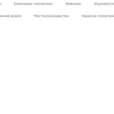
н
Електрика і магнетизм
Живопис
Журналіст
ичний аналіз
Мистецтвознавство
Нарисна геометрі