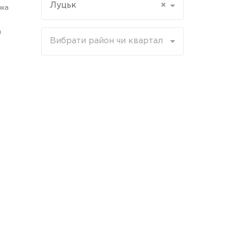
Луцьк
×
ика
я
Вибрати район чи квартал