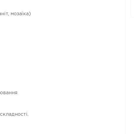
іт, мозаїка)
нювання
 складності.