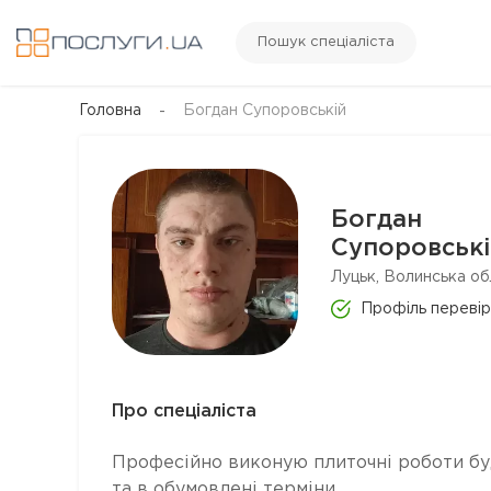
Пошук спеціаліста
Головна
Богдан Супоровській
Богдан
Супоровські
Луцьк, Волинська об
Профіль переві
Про спеціаліста
Професійно виконую плиточні роботи буд
та в обумовлені терміни.